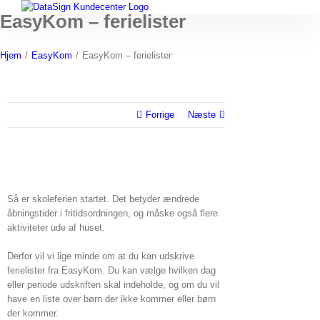
Skip
EasyKom – ferielister
to
content
Hjem
/
EasyKom
/
EasyKom – ferielister
Forrige
Næste
Så er skoleferien startet. Det betyder ændrede
åbningstider i fritidsordningen, og måske også flere
aktiviteter ude af huset.
Derfor vil vi lige minde om at du kan udskrive
ferielister fra EasyKom. Du kan vælge hvilken dag
eller periode udskriften skal indeholde, og om du vil
have en liste over børn der ikke kommer eller børn
der kommer.