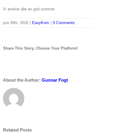
Vi ønsker alle en god sommer.
juni 30th, 2016
|
EasyKom
|
0 Comments
Share This Story, Choose Your Platform!
facebook
linkedin
whatsapp
Email
About the Author:
Gunnar Fogt
Related Posts